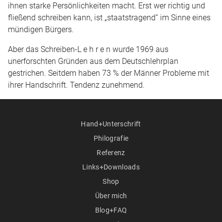
ihnen starke Persönlichkeiten macht. Erst wer richtig und
fließend schreiben kann, ist „staatstragend“ im Sinne eines
mündigen Bürgers.
Aber das Schreiben-L e h r e n wurde 1969 aus
unerforschten Gründen aus dem Deutschlehrplan
gestrichen. Seitdem haben 73 % der Männer Probleme mit
ihrer Handschrift. Tendenz zunehmend.
Hand+Unterschrift
Philografie
Referenz
Links+Downloads
Shop
Über mich
Blog+FAQ