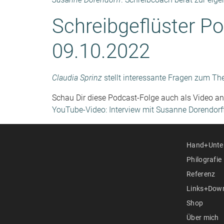
Schreibgeflüster Po
09.10.2022
Claudia Sprinz
stellt interessante Fragen zum Th
Schau Dir diese Podcast-Folge auch als Video an
YouTube-Video: Interview mit Susanne Dorendorf
Hand+Unter
Philografie
Referenz
Links+Dow
Shop
Über mich