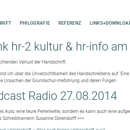
RIFT
PHILOGRAFIE
REFERENZ
LINKS+DOWNLOA
 hr-2 kultur & hr-info am
ichenden Verlust der Handschrift.
 ich über die Unverzichtbarkeit des Handschreibens auf. Eine Le
ie Ursachen der Grundschul-Irreführung und deren Folgen.
dcast Radio 27.08.2014
es Auto, eine teure Perlenkette, sondern es kann auch eine aufg
Schreibtrainerin Susanne Dorendorff.>>>
nen Unterschrift – Was sagt meine Unterschrift aus?