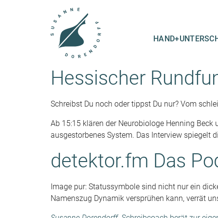
HAND+UNTERSCH
Hessischer Rundfunk
Schreibst Du noch oder tippst Du nur? Vom schle
Ab 15:15 klären der Neurobiologe Henning Beck und
ausgestorbenes System. Das Interview spiegelt d
detektor.fm Das Po
Image pur: Statussymbole sind nicht nur ein dick
Namenszug Dynamik versprühen kann, verrät uns 
Susanne Dorendorff
. Schreibcoach berät zur eige